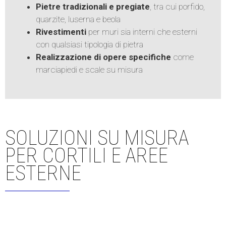
Pietre tradizionali e pregiate
, tra cui porfido,
quarzite, luserna e beola
Rivestimenti
per muri sia interni che esterni
con qualsiasi tipologia di pietra
Realizzazione di opere specifiche
come
marciapiedi e scale su misura
SOLUZIONI SU MISURA
PER CORTILI E AREE
ESTERNE