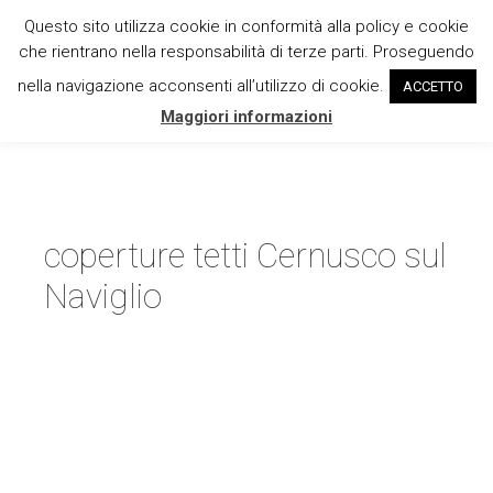
Questo sito utilizza cookie in conformità alla policy e cookie
Vai
che rientrano nella responsabilità di terze parti. Proseguendo
al
nella navigazione acconsenti all’utilizzo di cookie.
ACCETTO
MENU
contenuto
Maggiori informazioni
coperture tetti Cernusco sul
Naviglio